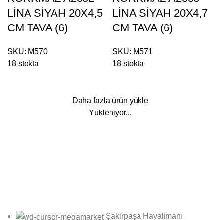
LİNA SİYAH 20X4,5
LİNA SİYAH 20X4,7
CM TAVA (6)
CM TAVA (6)
SKU:
M570
SKU:
M571
18 stokta
18 stokta
Daha fazla ürün yükle
Yükleniyor...
Bültene Kayıt Ol
Online bültenimize kayıt olarak fırsatlardan ilk siz haberdar
olun!
Şakirpaşa Havalimanı