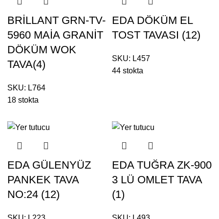
BRİLLANT GRN-TV-
EDA DÖKÜM EL
5960 MAİA GRANİT
TOST TAVASI (12)
DÖKÜM WOK
SKU:
L457
TAVA(4)
44 stokta
SKU:
L764
18 stokta
EDA GÜLENYÜZ
EDA TUĞRA ZK-900
PANKEK TAVA
3 LÜ OMLET TAVA
NO:24 (12)
(1)
SKU:
L223
SKU:
L493