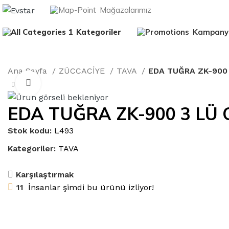
Mağazalarımız
Kategoriler
Kampany
Ana Sayfa
ZÜCCACİYE
TAVA
EDA TUĞRA ZK-900 
Büyütmek için tıklayın
EDA TUĞRA ZK-900 3 LÜ 
Stok kodu:
L493
Kategoriler:
TAVA
Karşılaştırmak
11
İnsanlar şimdi bu ürünü izliyor!