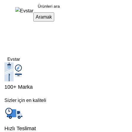
Aramak
Nevresim Takımlarında
Kaçırılmayacak İndirim Fırsatları
Açılışımıza Özel
Evstar
Net %15 İNDİRİM
Evstar Adana' da
İndirimler Bitmez
100+ Marka
Sizler için en kaliteli
Hızlı Teslimat