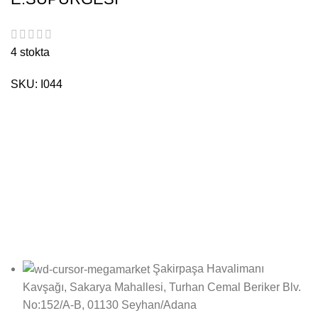
4 stokta
SKU:
I044
Bültene Kayıt Ol
Online bültenimize kayıt olarak fırsatlardan ilk siz haberdar
olun!
Şakirpaşa Havalimanı
Kavşağı, Sakarya Mahallesi, Turhan Cemal Beriker Blv.
No:152/A-B, 01130 Seyhan/Adana