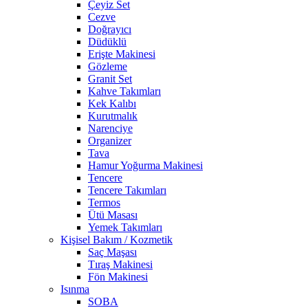
Çeyiz Set
Cezve
Doğrayıcı
Düdüklü
Erişte Makinesi
Gözleme
Granit Set
Kahve Takımları
Kek Kalıbı
Kurutmalık
Narenciye
Organizer
Tava
Hamur Yoğurma Makinesi
Tencere
Tencere Takımları
Termos
Ütü Masası
Yemek Takımları
Kişisel Bakım / Kozmetik
Saç Maşası
Tıraş Makinesi
Fön Makinesi
Isınma
SOBA