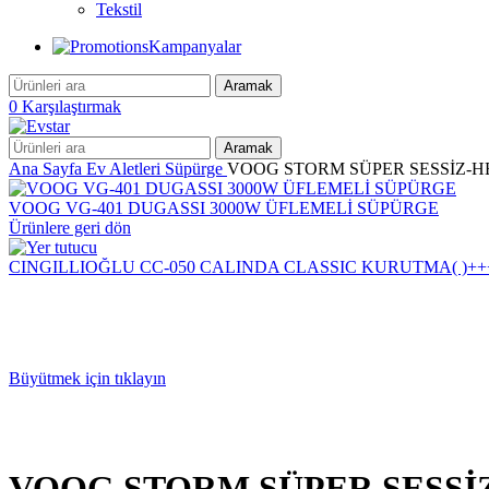
Tekstil
Kampanyalar
Aramak
0
Karşılaştırmak
Aramak
Ana Sayfa
Ev Aletleri
Süpürge
VOOG STORM SÜPER SESSİZ-HEP
VOOG VG-401 DUGASSI 3000W ÜFLEMELİ SÜPÜRGE
Ürünlere geri dön
CINGILLIOĞLU CC-050 CALINDA CLASSIC KURUTMA( )++
Büyütmek için tıklayın
VOOG STORM SÜPER SESSİZ-