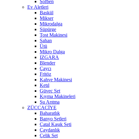
Şofben
Ev Aletleri
Baskül
Mikser
Mikrodalga
Süpürge
Tost Makinesi
Sahan
Ütü
Mikro Dalga
IZGARA
Blender
Çaycı
Fritöz
Kahve Makinesi
Ketıl
Güveç Set
Kıyma Makineleri
Su Arıtma
ZÜCCACİYE
Baharatlık
Banyo Setleri
Çatal Kaşık Seti
Çaydanlık
Çelik Set