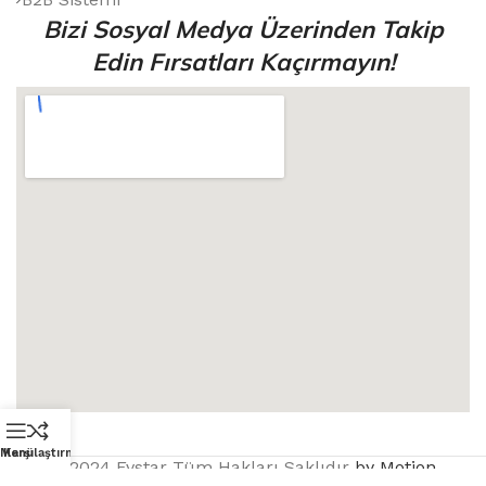
Bizi Sosyal Medya Üzerinden Takip
Edin Fırsatları Kaçırmayın!
Menü
Karşılaştırmak
© 2024 Evstar Tüm Hakları Saklıdır
by Motion