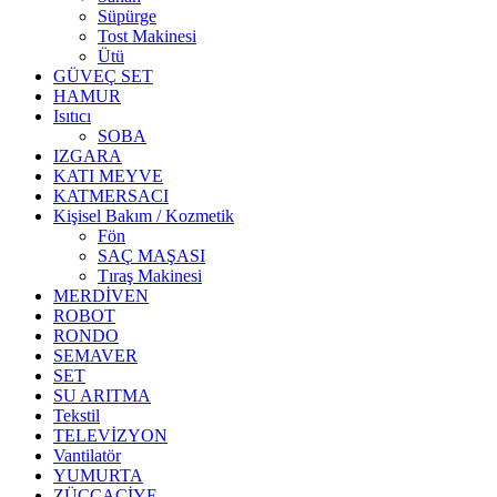
Süpürge
Tost Makinesi
Ütü
GÜVEÇ SET
HAMUR
Isıtıcı
SOBA
IZGARA
KATI MEYVE
KATMERSACI
Kişisel Bakım / Kozmetik
Fön
SAÇ MAŞASI
Tıraş Makinesi
MERDİVEN
ROBOT
RONDO
SEMAVER
SET
SU ARITMA
Tekstil
TELEVİZYON
Vantilatör
YUMURTA
ZÜCCACİYE