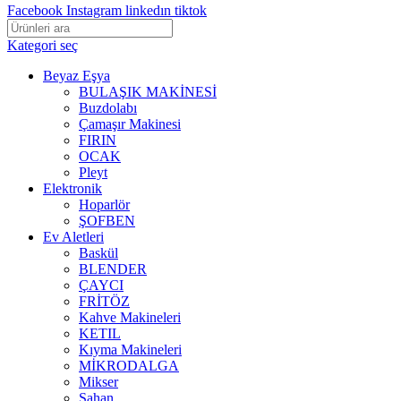
Facebook
Instagram
linkedın
tiktok
Kategori seç
Beyaz Eşya
BULAŞIK MAKİNESİ
Buzdolabı
Çamaşır Makinesi
FIRIN
OCAK
Pleyt
Elektronik
Hoparlör
ŞOFBEN
Ev Aletleri
Baskül
BLENDER
ÇAYCI
FRİTÖZ
Kahve Makineleri
KETIL
Kıyma Makineleri
MİKRODALGA
Mikser
Sahan