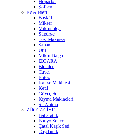
Hoparlör
Şofben
Ev Aletleri
Baskül
Mikser
Mikrodalga
Süpürge
Tost Makinesi
Sahan
Ütü
Mikro Dalga
IZGARA
Blender
Çaycı
Fritöz
Kahve Makinesi
Ketıl
Güveç Set
Kıyma Makineleri
Su Arıtma
ZÜCCACİYE
Baharatlık
Banyo Setleri
Çatal Kaşık Seti
Çaydanlık