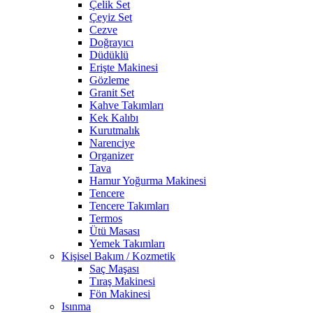
Çelik Set
Çeyiz Set
Cezve
Doğrayıcı
Düdüklü
Erişte Makinesi
Gözleme
Granit Set
Kahve Takımları
Kek Kalıbı
Kurutmalık
Narenciye
Organizer
Tava
Hamur Yoğurma Makinesi
Tencere
Tencere Takımları
Termos
Ütü Masası
Yemek Takımları
Kişisel Bakım / Kozmetik
Saç Maşası
Tıraş Makinesi
Fön Makinesi
Isınma