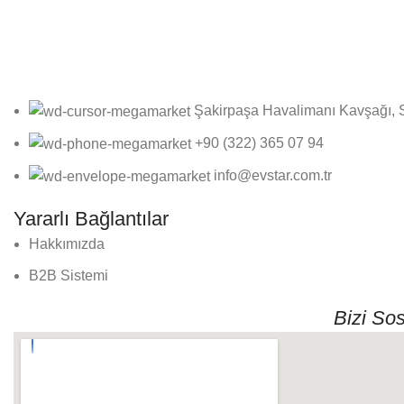
Bültene Kayıt Ol
Online bültenimize kayıt olarak fırsatlardan ilk siz haberdar olun
Şakirpaşa Havalimanı Kavşağı, 
+90 (322) 365 07 94
info@evstar.com.tr
Yararlı Bağlantılar
Hakkımızda
B2B Sistemi
Bizi So