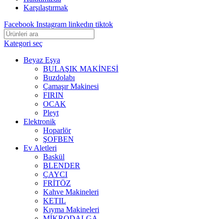
Karşılaştırmak
Facebook
Instagram
linkedın
tiktok
Kategori seç
Beyaz Eşya
BULAŞIK MAKİNESİ
Buzdolabı
Çamaşır Makinesi
FIRIN
OCAK
Pleyt
Elektronik
Hoparlör
ŞOFBEN
Ev Aletleri
Baskül
BLENDER
ÇAYCI
FRİTÖZ
Kahve Makineleri
KETIL
Kıyma Makineleri
MİKRODALGA