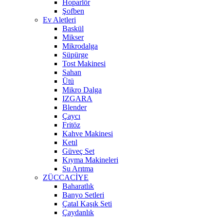
Hoparlör
Şofben
Ev Aletleri
Baskül
Mikser
Mikrodalga
Süpürge
Tost Makinesi
Sahan
Ütü
Mikro Dalga
IZGARA
Blender
Çaycı
Fritöz
Kahve Makinesi
Ketıl
Güveç Set
Kıyma Makineleri
Su Arıtma
ZÜCCACİYE
Baharatlık
Banyo Setleri
Çatal Kaşık Seti
Çaydanlık