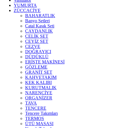
Vantilatör
YUMURTA
ZÜCCACİYE
BAHARATLIK
Banyo Setleri
Çatal Kaşık Seti
ÇAYDANLIK
ÇELİK SET
ÇEYİZ SET
CEZVE
DOĞRAYICI
DÜDÜKLÜ
ERİŞTE MAKİNESİ
GÖZLEME
GRANİT SET
KAHVETAKIM
KEK KALIBI
KURUTMALIK
NARENCİYE
ORGANİZER
TAVA
TENCERE
Tencere Takımları
TERMOS
ÜTÜ MASASI