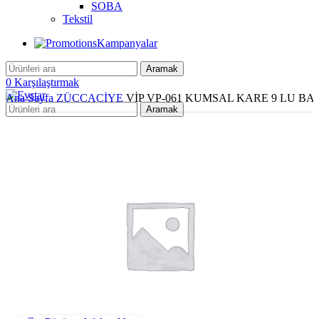
SOBA
Tekstil
Kampanyalar
Aramak
0
Karşılaştırmak
Ana Sayfa
ZÜCCACİYE
VİP VP-061 KUMSAL KARE 9 LU BA
Aramak