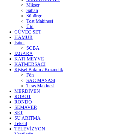
Mikser
Sahan
Süpürge
Tost Makinesi
Ütü
GÜVEÇ SET
HAMUR
Isıtıcı
SOBA
IZGARA
KATI MEYVE
KATMERSACI
Kişisel Bakım / Kozmetik
Fön
SAÇ MAŞASI
Tıraş Makinesi
MERDİVEN
ROBOT
RONDO
SEMAVER
SET
SU ARITMA
Tekstil
TELEVİZYON