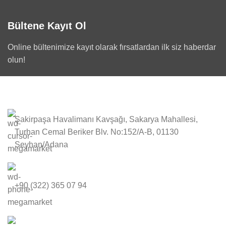
Bültene Kayıt Ol
Online bültenimize kayıt olarak fırsatlardan ilk siz haberdar
olun!
Şakirpaşa Havalimanı Kavşağı, Sakarya Mahallesi,
Turhan Cemal Beriker Blv. No:152/A-B, 01130
Seyhan/Adana
+90 (322) 365 07 94