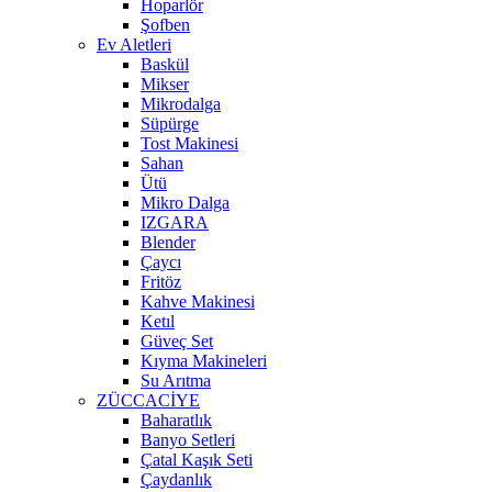
Hoparlör
Şofben
Ev Aletleri
Baskül
Mikser
Mikrodalga
Süpürge
Tost Makinesi
Sahan
Ütü
Mikro Dalga
IZGARA
Blender
Çaycı
Fritöz
Kahve Makinesi
Ketıl
Güveç Set
Kıyma Makineleri
Su Arıtma
ZÜCCACİYE
Baharatlık
Banyo Setleri
Çatal Kaşık Seti
Çaydanlık