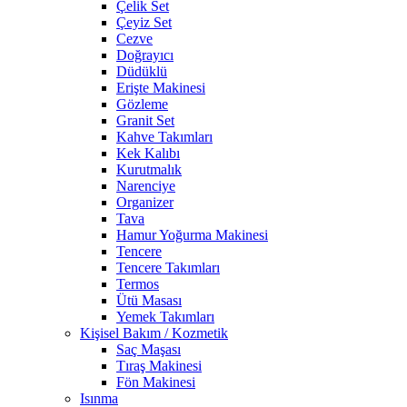
Çelik Set
Çeyiz Set
Cezve
Doğrayıcı
Düdüklü
Erişte Makinesi
Gözleme
Granit Set
Kahve Takımları
Kek Kalıbı
Kurutmalık
Narenciye
Organizer
Tava
Hamur Yoğurma Makinesi
Tencere
Tencere Takımları
Termos
Ütü Masası
Yemek Takımları
Kişisel Bakım / Kozmetik
Saç Maşası
Tıraş Makinesi
Fön Makinesi
Isınma