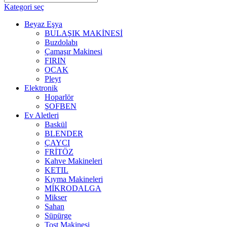
Kategori seç
Beyaz Eşya
BULAŞIK MAKİNESİ
Buzdolabı
Çamaşır Makinesi
FIRIN
OCAK
Pleyt
Elektronik
Hoparlör
ŞOFBEN
Ev Aletleri
Baskül
BLENDER
ÇAYCI
FRİTÖZ
Kahve Makineleri
KETIL
Kıyma Makineleri
MİKRODALGA
Mikser
Sahan
Süpürge
Tost Makinesi