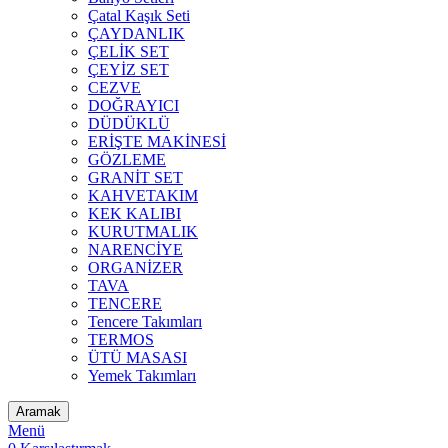
Çatal Kaşık Seti
ÇAYDANLIK
ÇELİK SET
ÇEYİZ SET
CEZVE
DOĞRAYICI
DÜDÜKLÜ
ERİŞTE MAKİNESİ
GÖZLEME
GRANİT SET
KAHVETAKIM
KEK KALIBI
KURUTMALIK
NARENCİYE
ORGANİZER
TAVA
TENCERE
Tencere Takımları
TERMOS
ÜTÜ MASASI
Yemek Takımları
Aramak
Menü