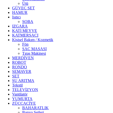
Ütü
GÜVEÇ SET
HAMUR
Isıtıcı
SOBA
IZGARA
KATI MEYVE
KATMERSACI
Kişisel Bakım / Kozmetik
Fön
SAÇ MAŞASI
Tıraş Makinesi
MERDİVEN
ROBOT
RONDO
SEMAVER
SET
SU ARITMA
Tekstil
TELEVİZYON
Vantilatör
YUMURTA
ZÜCCACİYE
BAHARATLIK
Banyo Setleri