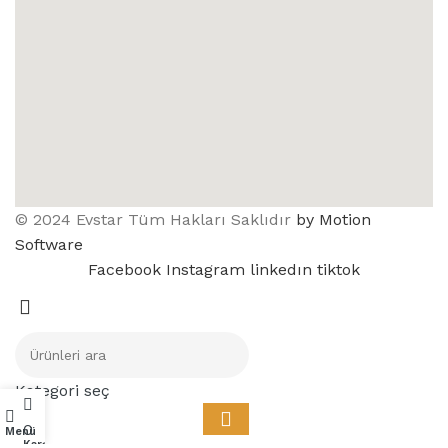
© 2024 Evstar Tüm Hakları Saklıdır
by Motion
Software
Facebook
Instagram
linkedın
tiktok
Kategori seç
0
Menü
Karşılaştırmak