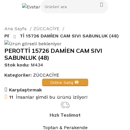
Ana Sayfa
ZÜCCACİYE
PEROTTİ 15726 DAMİEN CAM SIVI SABUNLUK (48)
Büyütmek için tıklayın
PEROTTİ 15726 DAMİEN CAM SIVI
SABUNLUK (48)
Stok kodu:
M434
Kategoriler:
ZÜCCACİYE
Online Satış
Karşılaştırmak
11
İnsanlar şimdi bu ürünü izliyor!
Hızlı Teslimat
Toptan & Perakende