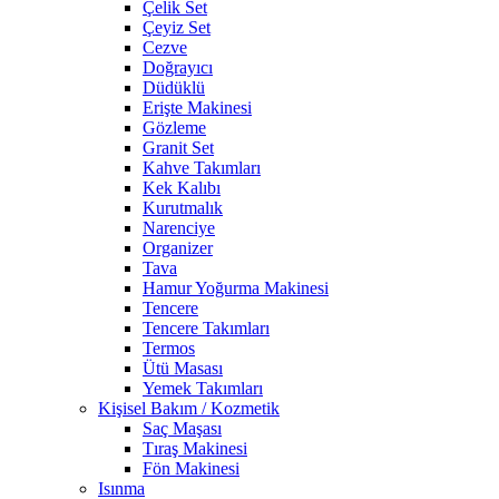
Çelik Set
Çeyiz Set
Cezve
Doğrayıcı
Düdüklü
Erişte Makinesi
Gözleme
Granit Set
Kahve Takımları
Kek Kalıbı
Kurutmalık
Narenciye
Organizer
Tava
Hamur Yoğurma Makinesi
Tencere
Tencere Takımları
Termos
Ütü Masası
Yemek Takımları
Kişisel Bakım / Kozmetik
Saç Maşası
Tıraş Makinesi
Fön Makinesi
Isınma