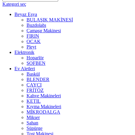
Kategori seç
Beyaz Eşya
BULAŞIK MAKİNESİ
Buzdolabı
Çamaşır Makinesi
FIRIN
OCAK
Pleyt
Elektronik
Hoparlör
ŞOFBEN
Ev Aletleri
Baskül
BLENDER
ÇAYCI
FRİTÖZ
Kahve Makineleri
KETIL
Kıyma Makineleri
MİKRODALGA
Mikser
Sahan
Süpürge
Tost Makinesi