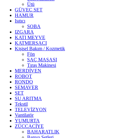
Ütü
GÜVEÇ SET
HAMUR
Isıtıcı
SOBA
IZGARA
KATI MEYVE
KATMERSACI
Kişisel Bakım / Kozmetik
Fön
SAÇ MAŞASI
Tıraş Makinesi
MERDİVEN
ROBOT
RONDO
SEMAVER
SET
SU ARITMA
Tekstil
TELEVİZYON
Vantilatör
YUMURTA
ZÜCCACİYE
BAHARATLIK
Banyo Setleri