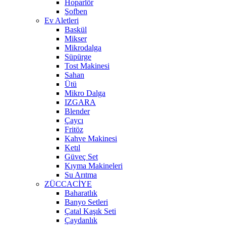
Hoparlör
Şofben
Ev Aletleri
Baskül
Mikser
Mikrodalga
Süpürge
Tost Makinesi
Sahan
Ütü
Mikro Dalga
IZGARA
Blender
Çaycı
Fritöz
Kahve Makinesi
Ketıl
Güveç Set
Kıyma Makineleri
Su Arıtma
ZÜCCACİYE
Baharatlık
Banyo Setleri
Çatal Kaşık Seti
Çaydanlık