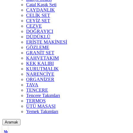
Çatal Kaşık Seti
ÇAYDANLIK
ÇELİK SET
ÇEYİZ SET
CEZVE
DOĞRAYICI
DÜDÜKLÜ
ERİŞTE MAKİNESİ
GÖZLEME
GRANİT SET
KAHVETAKIM
KEK KALIBI
KURUTMALIK
NARENCİYE
ORGANİZER
TAVA
TENCERE
Tencere Takımları
TERMOS
ÜTÜ MASASI
Yemek Takımları
Aramak
Menü