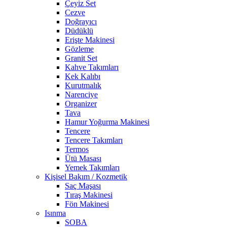
Çeyiz Set
Cezve
Doğrayıcı
Düdüklü
Erişte Makinesi
Gözleme
Granit Set
Kahve Takımları
Kek Kalıbı
Kurutmalık
Narenciye
Organizer
Tava
Hamur Yoğurma Makinesi
Tencere
Tencere Takımları
Termos
Ütü Masası
Yemek Takımları
Kişisel Bakım / Kozmetik
Saç Maşası
Tıraş Makinesi
Fön Makinesi
Isınma
SOBA