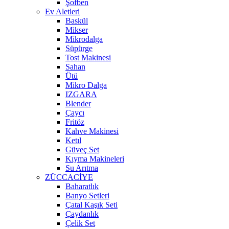
Şofben
Ev Aletleri
Baskül
Mikser
Mikrodalga
Süpürge
Tost Makinesi
Sahan
Ütü
Mikro Dalga
IZGARA
Blender
Çaycı
Fritöz
Kahve Makinesi
Ketıl
Güveç Set
Kıyma Makineleri
Su Arıtma
ZÜCCACİYE
Baharatlık
Banyo Setleri
Çatal Kaşık Seti
Çaydanlık
Çelik Set