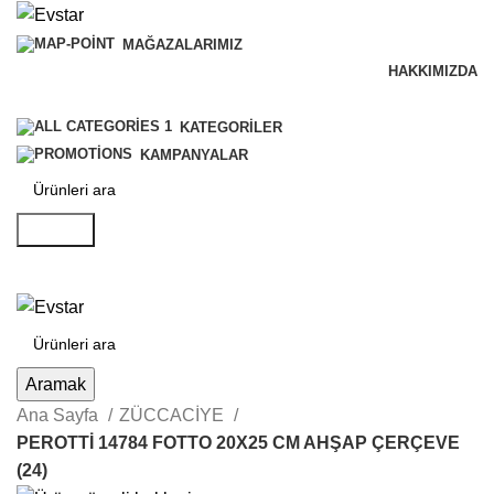
MAĞAZALARIMIZ
HAKKIMIZDA
B2B SİSTEMİ
KATEGORILER
KAMPANYALAR
Aramak
Aramak
Ana Sayfa
ZÜCCACİYE
PEROTTİ 14784 FOTTO 20X25 CM AHŞAP ÇERÇEVE
(24)