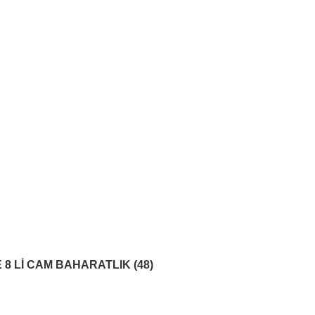
B2B SİSTEMİ
 8 Lİ CAM BAHARATLIK (48)