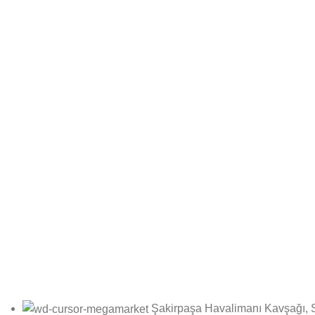
Bültene Kayıt Ol
Online bültenimize kayıt olarak fırsatlardan ilk siz haberdar olun
Şakirpaşa Havalimanı Kavşağı, 