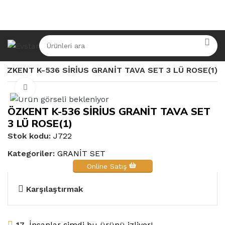
ÖZKENT K-536 SİRİUS GRANİT TAVA SET 3 LÜ ROSE(1)
Büyütmek için tıklayın
ÖZKENT K-536 SİRİUS GRANİT TAVA SET
3 LÜ ROSE(1)
Stok kodu:
J722
Kategoriler:
GRANİT SET
Online Satış
Karşılaştırmak
17
İnsanlar şimdi bu ürünü izliyor!