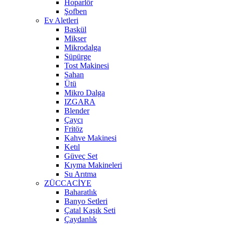
Hoparlör
Şofben
Ev Aletleri
Baskül
Mikser
Mikrodalga
Süpürge
Tost Makinesi
Sahan
Ütü
Mikro Dalga
IZGARA
Blender
Çaycı
Fritöz
Kahve Makinesi
Ketıl
Güveç Set
Kıyma Makineleri
Su Arıtma
ZÜCCACİYE
Baharatlık
Banyo Setleri
Çatal Kaşık Seti
Çaydanlık