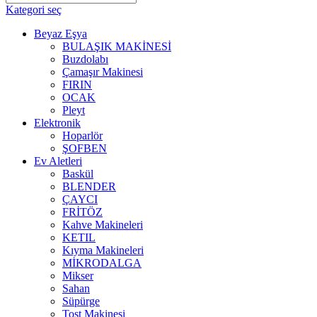
Kategori seç
Beyaz Eşya
BULAŞIK MAKİNESİ
Buzdolabı
Çamaşır Makinesi
FIRIN
OCAK
Pleyt
Elektronik
Hoparlör
ŞOFBEN
Ev Aletleri
Baskül
BLENDER
ÇAYCI
FRİTÖZ
Kahve Makineleri
KETIL
Kıyma Makineleri
MİKRODALGA
Mikser
Sahan
Süpürge
Tost Makinesi