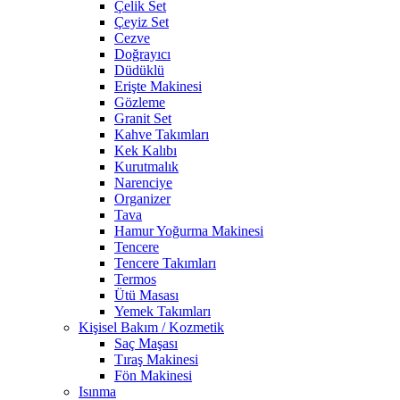
Çelik Set
Çeyiz Set
Cezve
Doğrayıcı
Düdüklü
Erişte Makinesi
Gözleme
Granit Set
Kahve Takımları
Kek Kalıbı
Kurutmalık
Narenciye
Organizer
Tava
Hamur Yoğurma Makinesi
Tencere
Tencere Takımları
Termos
Ütü Masası
Yemek Takımları
Kişisel Bakım / Kozmetik
Saç Maşası
Tıraş Makinesi
Fön Makinesi
Isınma