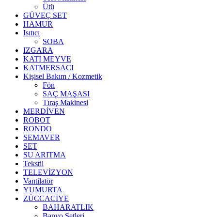
Ütü
GÜVEÇ SET
HAMUR
Isıtıcı
SOBA
IZGARA
KATI MEYVE
KATMERSACI
Kişisel Bakım / Kozmetik
Fön
SAÇ MAŞASI
Tıraş Makinesi
MERDİVEN
ROBOT
RONDO
SEMAVER
SET
SU ARITMA
Tekstil
TELEVİZYON
Vantilatör
YUMURTA
ZÜCCACİYE
BAHARATLIK
Banyo Setleri