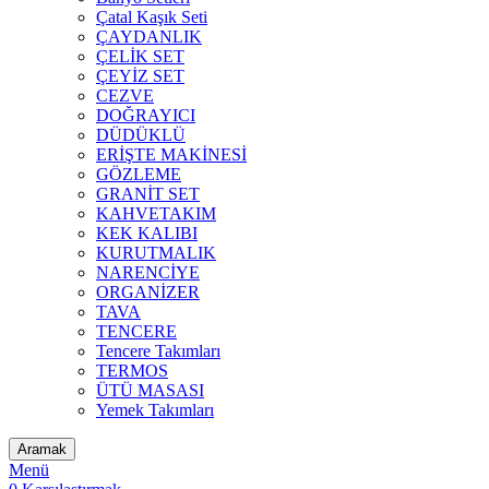
Çatal Kaşık Seti
ÇAYDANLIK
ÇELİK SET
ÇEYİZ SET
CEZVE
DOĞRAYICI
DÜDÜKLÜ
ERİŞTE MAKİNESİ
GÖZLEME
GRANİT SET
KAHVETAKIM
KEK KALIBI
KURUTMALIK
NARENCİYE
ORGANİZER
TAVA
TENCERE
Tencere Takımları
TERMOS
ÜTÜ MASASI
Yemek Takımları
Aramak
Menü