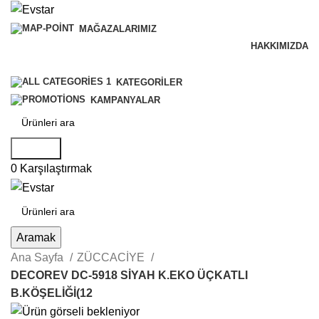
MAĞAZALARIMIZ
HAKKIMIZDA
B2B SİSTEMİ
KATEGORILER
KAMPANYALAR
Aramak
0
Karşılaştırmak
Aramak
Ana Sayfa
ZÜCCACİYE
DECOREV DC-5918 SİYAH K.EKO ÜÇKATLI
B.KÖŞELİĞİ(12