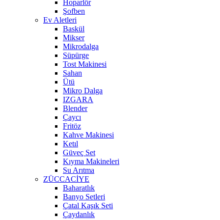
Hoparlör
Şofben
Ev Aletleri
Baskül
Mikser
Mikrodalga
Süpürge
Tost Makinesi
Sahan
Ütü
Mikro Dalga
IZGARA
Blender
Çaycı
Fritöz
Kahve Makinesi
Ketıl
Güveç Set
Kıyma Makineleri
Su Arıtma
ZÜCCACİYE
Baharatlık
Banyo Setleri
Çatal Kaşık Seti
Çaydanlık