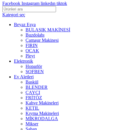
Facebook
Instagram
linkedın
tiktok
Kategori seç
Beyaz Eşya
BULAŞIK MAKİNESİ
Buzdolabı
Çamaşır Makinesi
FIRIN
OCAK
Pleyt
Elektronik
Hoparlör
ŞOFBEN
Ev Aletleri
Baskül
BLENDER
ÇAYCI
FRİTÖZ
Kahve Makineleri
KETIL
Kıyma Makineleri
MİKRODALGA
Mikser
Sahan