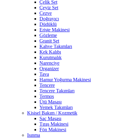
Çelik Set
Çeyiz Set
Cezve
Doğrayıcı
Düdüklü
Erişte Makinesi
Gözleme
Granit Set
Kahve Takımları
Kek Kalıbı
Kurutmalık
Narenciye
Organizer
Tava
Hamur Yoğurma Makinesi
Tencere
Tencere Takımları
Termos
Ütü Masası
Yemek Takımları
Kişisel Bakım / Kozmetik
Saç Maşası
Tıraş Makinesi
Fön Makinesi
Isınma