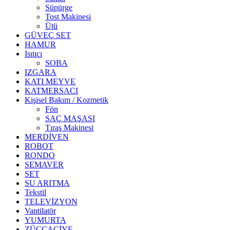
Süpürge
Tost Makinesi
Ütü
GÜVEÇ SET
HAMUR
Isıtıcı
SOBA
IZGARA
KATI MEYVE
KATMERSACI
Kişisel Bakım / Kozmetik
Fön
SAÇ MAŞASI
Tıraş Makinesi
MERDİVEN
ROBOT
RONDO
SEMAVER
SET
SU ARITMA
Tekstil
TELEVİZYON
Vantilatör
YUMURTA
ZÜCCACİYE