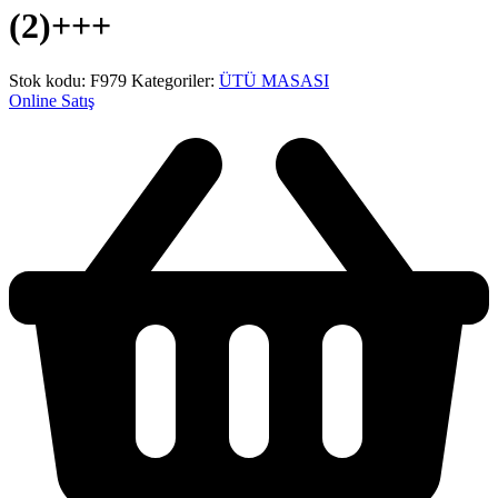
(2)+++
Stok kodu:
F979
Kategoriler:
ÜTÜ MASASI
Online Satış