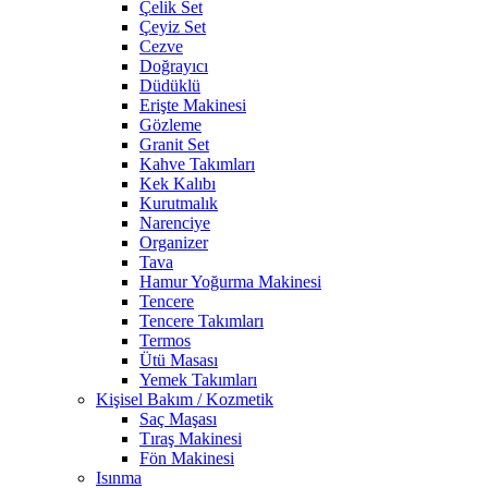
Çelik Set
Çeyiz Set
Cezve
Doğrayıcı
Düdüklü
Erişte Makinesi
Gözleme
Granit Set
Kahve Takımları
Kek Kalıbı
Kurutmalık
Narenciye
Organizer
Tava
Hamur Yoğurma Makinesi
Tencere
Tencere Takımları
Termos
Ütü Masası
Yemek Takımları
Kişisel Bakım / Kozmetik
Saç Maşası
Tıraş Makinesi
Fön Makinesi
Isınma