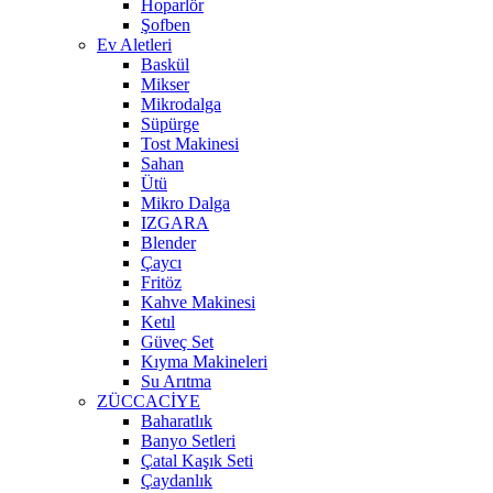
Hoparlör
Şofben
Ev Aletleri
Baskül
Mikser
Mikrodalga
Süpürge
Tost Makinesi
Sahan
Ütü
Mikro Dalga
IZGARA
Blender
Çaycı
Fritöz
Kahve Makinesi
Ketıl
Güveç Set
Kıyma Makineleri
Su Arıtma
ZÜCCACİYE
Baharatlık
Banyo Setleri
Çatal Kaşık Seti
Çaydanlık