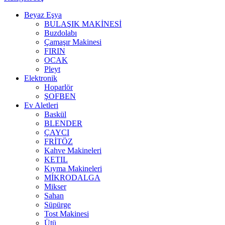
Beyaz Eşya
BULAŞIK MAKİNESİ
Buzdolabı
Çamaşır Makinesi
FIRIN
OCAK
Pleyt
Elektronik
Hoparlör
ŞOFBEN
Ev Aletleri
Baskül
BLENDER
ÇAYCI
FRİTÖZ
Kahve Makineleri
KETIL
Kıyma Makineleri
MİKRODALGA
Mikser
Sahan
Süpürge
Tost Makinesi
Ütü