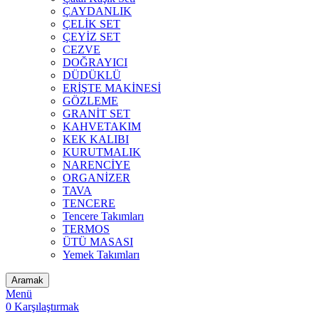
ÇAYDANLIK
ÇELİK SET
ÇEYİZ SET
CEZVE
DOĞRAYICI
DÜDÜKLÜ
ERİŞTE MAKİNESİ
GÖZLEME
GRANİT SET
KAHVETAKIM
KEK KALIBI
KURUTMALIK
NARENCİYE
ORGANİZER
TAVA
TENCERE
Tencere Takımları
TERMOS
ÜTÜ MASASI
Yemek Takımları
Aramak
Menü
0
Karşılaştırmak