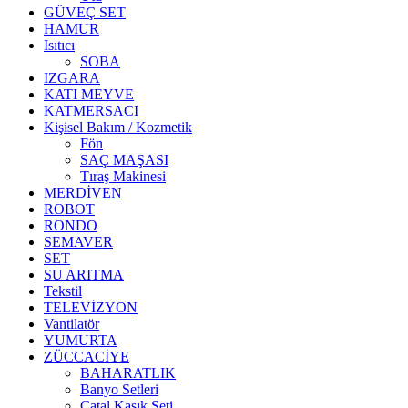
GÜVEÇ SET
HAMUR
Isıtıcı
SOBA
IZGARA
KATI MEYVE
KATMERSACI
Kişisel Bakım / Kozmetik
Fön
SAÇ MAŞASI
Tıraş Makinesi
MERDİVEN
ROBOT
RONDO
SEMAVER
SET
SU ARITMA
Tekstil
TELEVİZYON
Vantilatör
YUMURTA
ZÜCCACİYE
BAHARATLIK
Banyo Setleri
Çatal Kaşık Seti