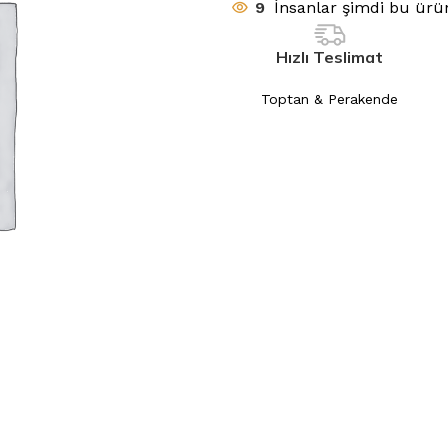
9
İnsanlar şimdi bu ürün
Hızlı Teslimat
Toptan & Perakende
BUZDOLABI
ÇAMAŞIR MAKINESI