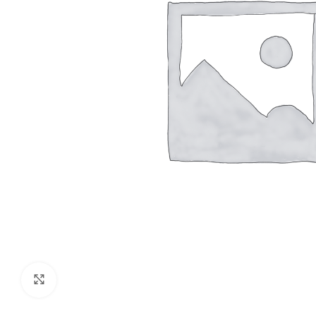
Büyütmek için tıklayın
BULAŞIK MAKINESI