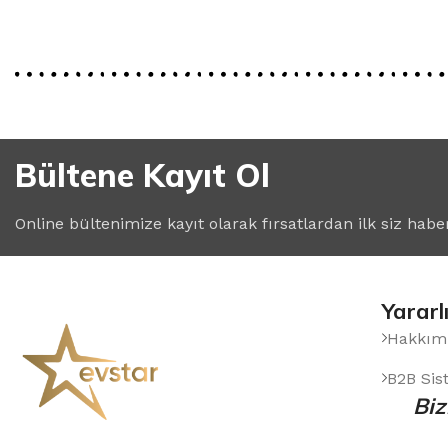
PLEYT
Bültene Kayıt Ol
Online bültenimize kayıt olarak fırsatlardan ilk siz habe
Yararl
Hakkım
B2B Sis
Biz