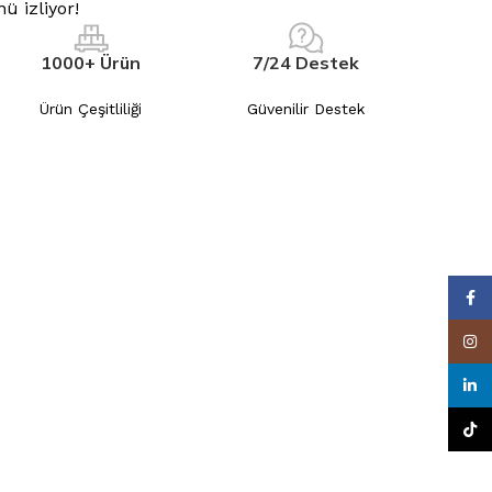
ü izliyor!
1000+ Ürün
7/24 Destek
Ürün Çeşitliliği
Güvenilir Destek
Face
Insta
linke
tikto
OCAK
FIRIN