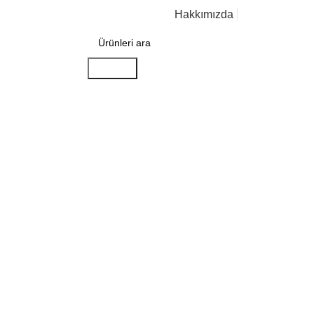
Hakkımızda
B2B SİSTEMİ
Aramak