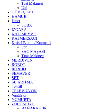
Tost Makinesi
Ütü
GÜVEÇ SET
HAMUR
Isıtıcı
SOBA
IZGARA
KATI MEYVE
KATMERSACI
Kişisel Bakım / Kozmetik
Fön
SAÇ MAŞASI
Tıraş Makinesi
MERDİVEN
ROBOT
RONDO
SEMAVER
SET
SU ARITMA
Tekstil
TELEVİZYON
Vantilatör
YUMURTA
ZÜCCACİYE
BAHARATLIK