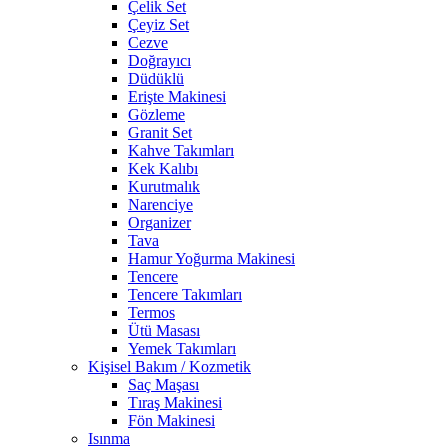
Çelik Set
Çeyiz Set
Cezve
Doğrayıcı
Düdüklü
Erişte Makinesi
Gözleme
Granit Set
Kahve Takımları
Kek Kalıbı
Kurutmalık
Narenciye
Organizer
Tava
Hamur Yoğurma Makinesi
Tencere
Tencere Takımları
Termos
Ütü Masası
Yemek Takımları
Kişisel Bakım / Kozmetik
Saç Maşası
Tıraş Makinesi
Fön Makinesi
Isınma