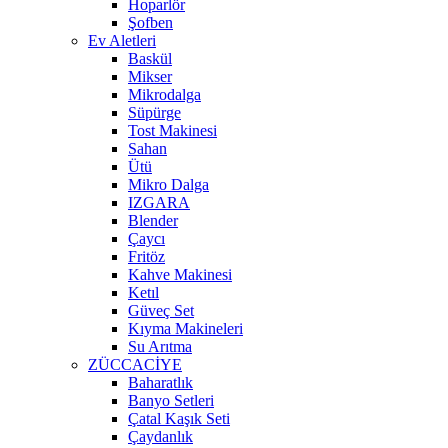
Hoparlör
Şofben
Ev Aletleri
Baskül
Mikser
Mikrodalga
Süpürge
Tost Makinesi
Sahan
Ütü
Mikro Dalga
IZGARA
Blender
Çaycı
Fritöz
Kahve Makinesi
Ketıl
Güveç Set
Kıyma Makineleri
Su Arıtma
ZÜCCACİYE
Baharatlık
Banyo Setleri
Çatal Kaşık Seti
Çaydanlık