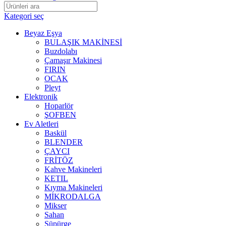
Kategori seç
Beyaz Eşya
BULAŞIK MAKİNESİ
Buzdolabı
Çamaşır Makinesi
FIRIN
OCAK
Pleyt
Elektronik
Hoparlör
ŞOFBEN
Ev Aletleri
Baskül
BLENDER
ÇAYCI
FRİTÖZ
Kahve Makineleri
KETIL
Kıyma Makineleri
MİKRODALGA
Mikser
Sahan
Süpürge