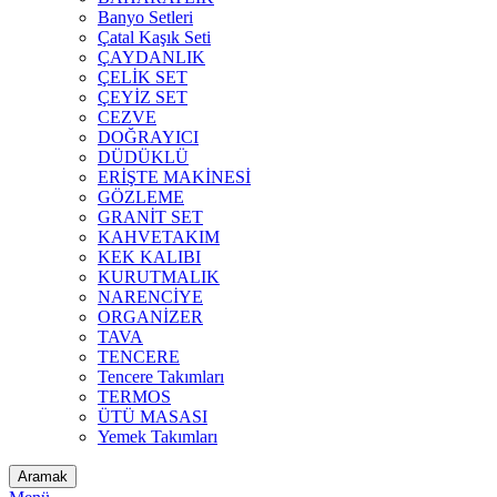
Banyo Setleri
Çatal Kaşık Seti
ÇAYDANLIK
ÇELİK SET
ÇEYİZ SET
CEZVE
DOĞRAYICI
DÜDÜKLÜ
ERİŞTE MAKİNESİ
GÖZLEME
GRANİT SET
KAHVETAKIM
KEK KALIBI
KURUTMALIK
NARENCİYE
ORGANİZER
TAVA
TENCERE
Tencere Takımları
TERMOS
ÜTÜ MASASI
Yemek Takımları
Aramak