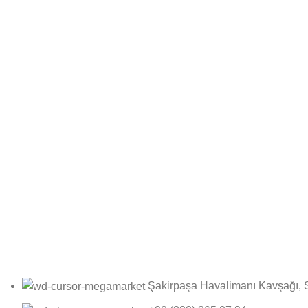
Bültene Kayıt Ol
Online bültenimize kayıt olarak fırsatlardan ilk siz haberdar olun
Şakirpaşa Havalimanı Kavşağı, 