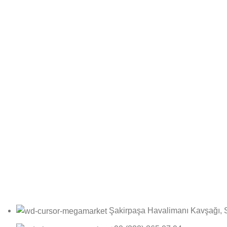
Bültene Kayıt Ol
Online bültenimize kayıt olarak fırsatlardan ilk siz haberdar olun
Şakirpaşa Havalimanı Kavşağı, 